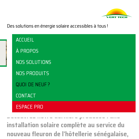
Des solutions en énergie solaire accessibles à tous !
ACCUEIL
À PROPOS
NOS SOLUTIONS
NOS PRODUITS
QUOI DE NEUF ?
ÉLECTRIFICATION SOLAIRE DE L’HÔTEL OKAÏ
CONTACT
OASIS DU DÉSERT !
ESPACE PRO
Découvrez notre dernière prouesse : une
installation solaire complète au service du
nouveau fleuron de l’hôtellerie sénégalaise,