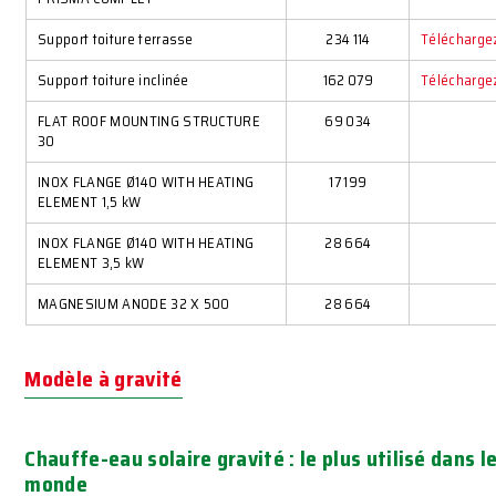
Support toiture terrasse
234 114
Télécharge
Support toiture inclinée
162 079
Télécharge
FLAT ROOF MOUNTING STRUCTURE
69 034
30
INOX FLANGE Ø140 WITH HEATING
17 199
ELEMENT 1,5 kW
INOX FLANGE Ø140 WITH HEATING
28 664
ELEMENT 3,5 kW
MAGNESIUM ANODE 32 X 500
28 664
Modèle à gravité
Chauffe-eau solaire gravité : le plus utilisé dans l
monde