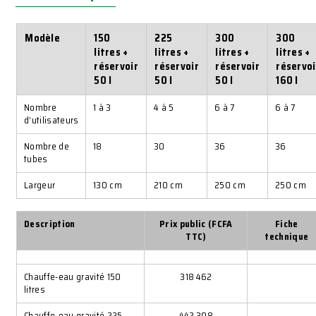
Modèle
150
225
300
300
litres +
litres +
litres +
litres +
réservoir
réservoir
réservoir
réservoi
50 l
50 l
50 l
160 l
Nombre
1 à 3
4 à 5
6 à 7
6 à 7
d’utilisateurs
Nombre de
18
30
36
36
tubes
Largeur
130 cm
210 cm
250 cm
250 cm
Description
Prix public (FCFA
Fiche
TTC)
technique
Chauffe-eau gravité 150
318 462
litres
Chauffe-eau gravité 225
442 308