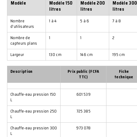
Modèle
Modèle 150
Modèle 200
Modèle 30
litres
litres
litres
Nombre
1 à 4
5 à 6
7 à 8
d’utilisateurs
Nombre de
1
1
2
capteurs plans
Largeur
130 cm
146 cm
195 cm
Description
Prix public (FCFA
Fiche
TTC)
technique
Chauffe-eau pression 150
601 539
L
Chauffe-eau pression 250
725 385
L
Chauffe-eau pression 300
973 078
L