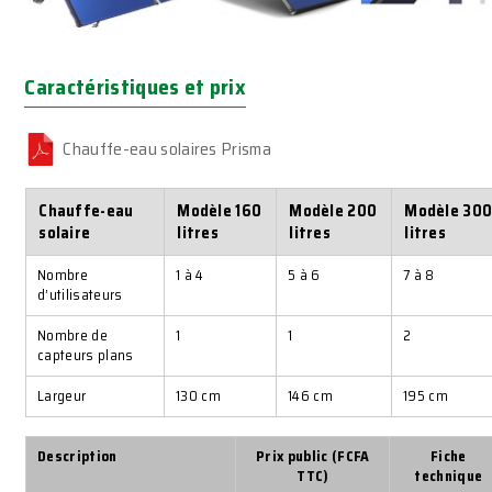
Caractéristiques et prix
Chauffe-eau solaires Prisma
Chauffe-eau
Modèle 160
Modèle 200
Modèle 30
solaire
litres
litres
litres
Nombre
1 à 4
5 à 6
7 à 8
d’utilisateurs
Nombre de
1
1
2
capteurs plans
Largeur
130 cm
146 cm
195 cm
Description
Prix public (FCFA
Fiche
TTC)
technique